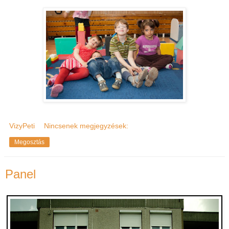
VizyPeti
Nincsenek megjegyzések:
Megosztás
Panel