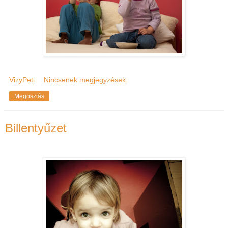
VizyPeti
Nincsenek megjegyzések:
Megosztás
Billentyűzet