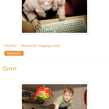
VizyPeti
Nincsenek megjegyzések:
Megosztás
Grrrrr