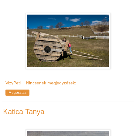
VizyPeti
Nincsenek megjegyzések:
Megosztás
Katica Tanya