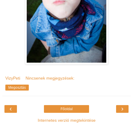
VizyPeti
Nincsenek megjegyzések:
Megosztás
‹
›
Főoldal
Internetes verzió megtekintése