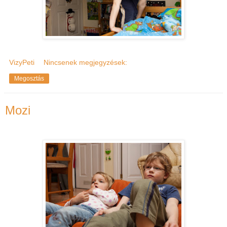
VizyPeti
Nincsenek megjegyzések:
Megosztás
Mozi