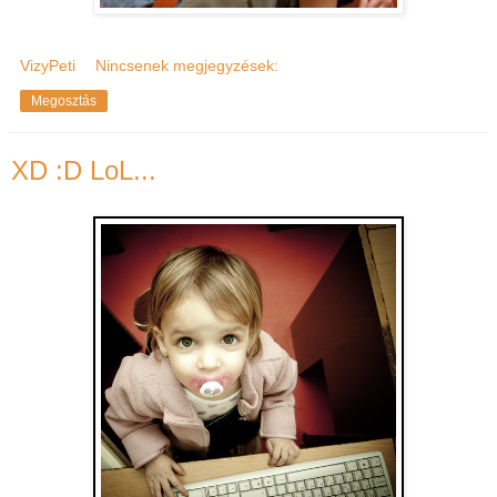
VizyPeti
Nincsenek megjegyzések:
Megosztás
XD :D LoL...