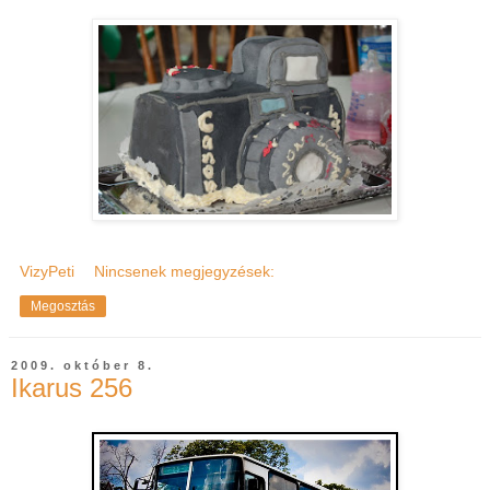
VizyPeti
Nincsenek megjegyzések:
Megosztás
2009. október 8.
Ikarus 256