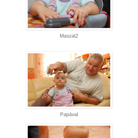
Maszat2
Papával