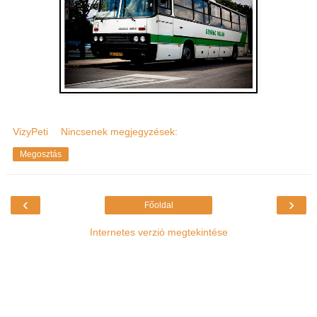
VizyPeti
Nincsenek megjegyzések:
Megosztás
‹
›
Főoldal
Internetes verzió megtekintése