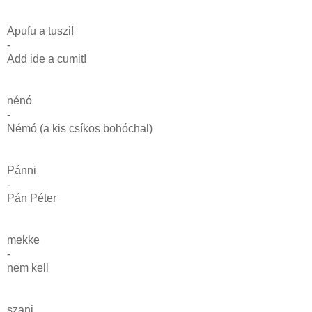
Apufu a tuszi!
-
Add ide a cumit!
nénó
-
Némó (a kis csíkos bohóchal)
Pánni
-
Pán Péter
mekke
-
nem kell
szani