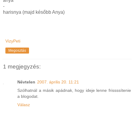
anya
-
harisnya (majd később Anya)
VizyPeti
Megosztás
1 megjegyzés:
Névtelen
2007. április 20. 11:21
Szólhatnál a másik apádnak, hogy ideje lenne frissssítenie
a blogodat.
Válasz