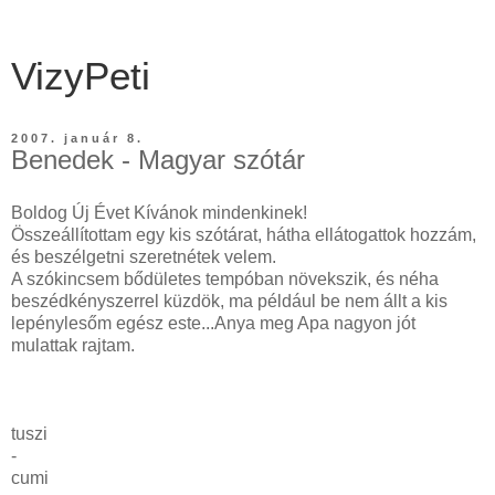
VizyPeti
2007. január 8.
Benedek - Magyar szótár
Boldog Új Évet Kívánok mindenkinek!
Összeállítottam egy kis szótárat, hátha ellátogattok hozzám,
és beszélgetni szeretnétek velem.
A szókincsem bődületes tempóban növekszik, és néha
beszédkényszerrel küzdök, ma például be nem állt a kis
lepénylesőm egész este...Anya meg Apa nagyon jót
mulattak rajtam.
tuszi
-
cumi