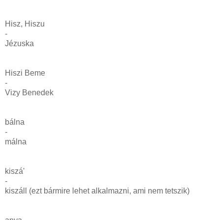
Hisz, Hiszu
-
Jézuska
Hiszi Beme
-
Vizy Benedek
bálna
-
málna
kiszá'
-
kiszáll (ezt bármire lehet alkalmazni, ami nem tetszik)