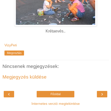
Krétaevés..
VizyPeti
Megosztás
Nincsenek megjegyzések:
Megjegyzés küldése
‹
›
Főoldal
Internetes verzió megtekintése